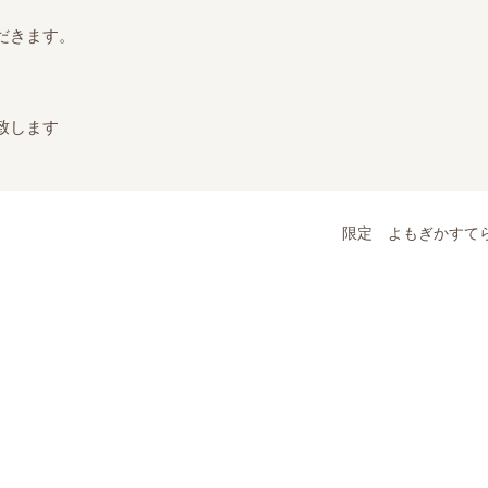
だきます。
、
ます
限定 よもぎかすて